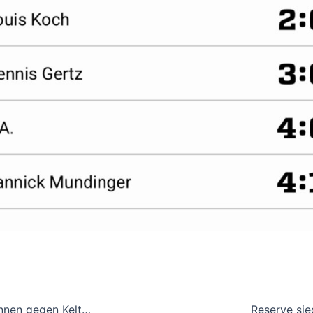
D-Junioren gewinnen gegen Keltern
Reserve sieg