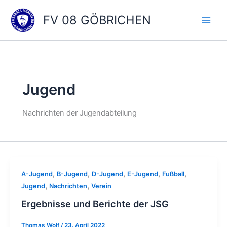
Zum
FV 08 GÖBRICHEN
Inhalt
springen
Jugend
Nachrichten der Jugendabteilung
,
,
,
,
,
A-Jugend
B-Jugend
D-Jugend
E-Jugend
Fußball
,
,
Jugend
Nachrichten
Verein
Ergebnisse und Berichte der JSG
Thomas Wolf
/
23. April 2022